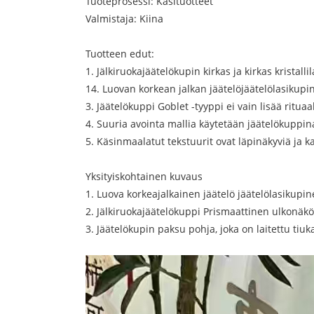
Tuoteprosessi: Käsituotteet
Valmistaja: Kiina
Tuotteen edut:
1. Jälkiruokajäätelökupin kirkas ja kirkas krist
14. Luovan korkean jalkan jäätelöjäätelölasikup
3. Jäätelökuppi Goblet -tyyppi ei vain lisää rit
4. Suuria avointa mallia käytetään jäätelökuppi
5. Käsinmaalatut tekstuurit ovat läpinäkyviä ja ka
Yksityiskohtainen kuvaus
1. Luova korkeajalkainen jäätelö jäätelölasikup
2. Jälkiruokajäätelökuppi Prismaattinen ulkonäk
3. Jäätelökupin paksu pohja, joka on laitettu tiuk