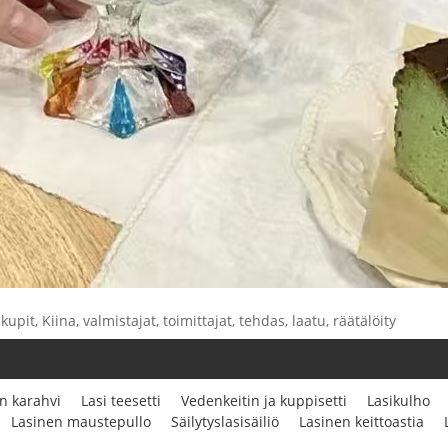
upit, Kiina, valmistajat, toimittajat, tehdas, laatu, räätälöity
n karahvi
Lasi teesetti
Vedenkeitin ja kuppisetti
Lasikulho
Lasinen maustepullo
Säilytyslasisäiliö
Lasinen keittoastia