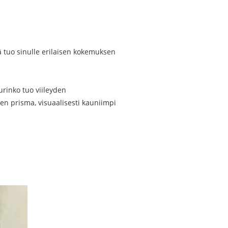
kä tuo sinulle erilaisen kokemuksen
urinko tuo viileyden
inen prisma, visuaalisesti kauniimpi