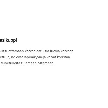
lasikuppi
unut tuottamaan korkealaatuisia luovia korkean
ettuja, ne ovat läpinäkyviä ja voivat koristaa
t tervetulleita tulemaan ostamaan.