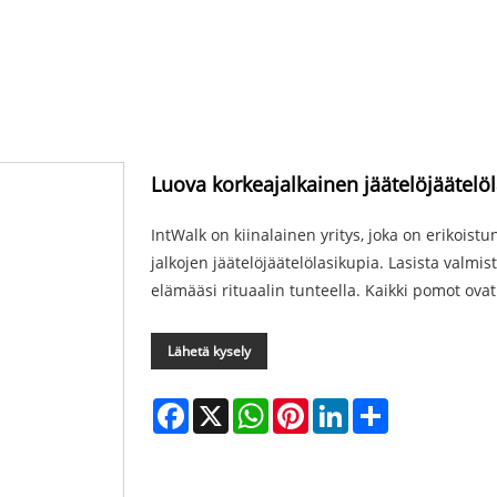
Luova korkeajalkainen jäätelöjäätelö
IntWalk on kiinalainen yritys, joka on erikoist
jalkojen jäätelöjäätelölasikupia. Lasista valmist
elämääsi rituaalin tunteella. Kaikki pomot ova
Lähetä kysely
Facebook
X
WhatsApp
Pinterest
LinkedIn
Share