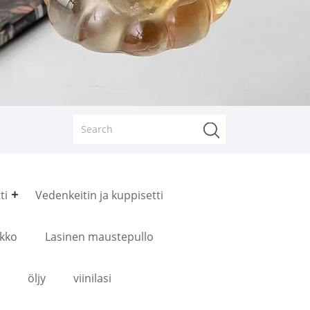
ti
Vedenkeitin ja kuppisetti
ikko
Lasinen maustepullo
öljy
viinilasi