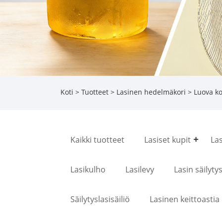
Koti
>
Tuotteet
>
Lasinen hedelmäkori
> Luova ko
Kaikki tuotteet
Lasiset kupit
La
Lasikulho
Lasilevy
Lasin säilyty
Säilytyslasisäiliö
Lasinen keittoastia