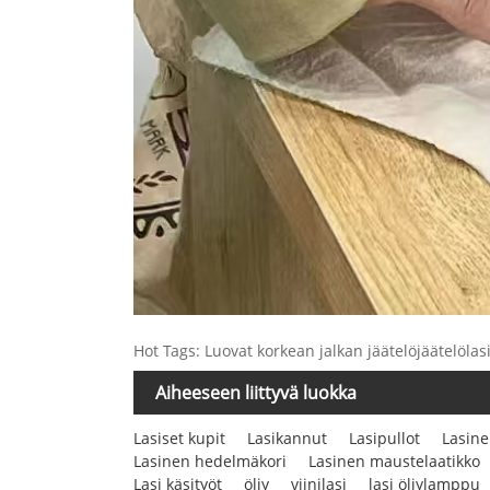
Hot Tags: Luovat korkean jalkan jäätelöjäätelölasik
Aiheeseen liittyvä luokka
Lasiset kupit
Lasikannut
Lasipullot
Lasine
Lasinen hedelmäkori
Lasinen maustelaatikko
Lasi käsityöt
öljy
viinilasi
lasi öljylamppu