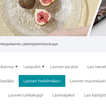
rkeajalkainen jäätelöjäätelölasikuppi
sikannut
Lasipullot
Lasinen karahvi
Lasi teeset
slaatikko
Lasinen hedelmäkori
Lasinen maustelaat
Lasinen tuhkakuppi
Lasimaljakot
Lasi käsityöt