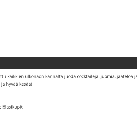
ttu kaikkien ulkonäön kannalta juoda cocktaileja, juomia, jäätelöä ja
i ja hyvää kesää!
elölasikupit