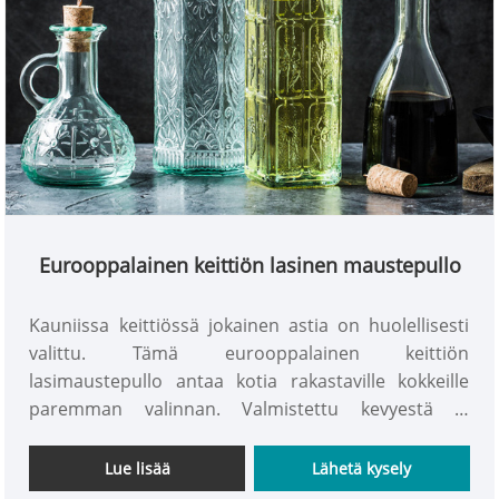
Eurooppalainen keittiön lasinen maustepullo
Kauniissa keittiössä jokainen astia on huolellisesti
valittu. Tämä eurooppalainen keittiön
lasimaustepullo antaa kotia rakastaville kokkeille
paremman valinnan. Valmistettu kevyestä ja
turvallisesta lyijyttömästä lasista, se on helppo ottaa
mukaan. Kirkkaan rungon ansiosta on helppo
Lue lisää
Lähetä kysely
erottaa sisällä olevat kastikkeet ja mausteet. Ruukun