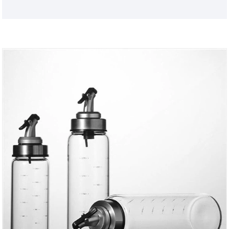
nokka ja suu ovat herkkiä ja pyöristettyjä, joten
annostusta voidaan hallita hyvin. Kannen kanssa
yhdistettynä se ei vain näytä raikkaalta ja
silmiinpistävältä, vaan tekee siitä myös
terveellisemmän ja hygieenisemmän käyttää.
INTOWALK lasikotituotteiden sähköisen
kaupankäynnin alustan toimitusketju