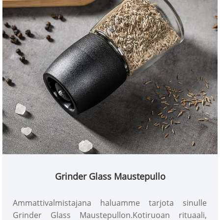
Grinder Glass Maustepullo
Ammattivalmistajana haluamme tarjota sinulle
Grinder Glass Maustepullon.Kotiruoan rituaali,