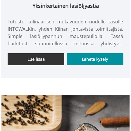
Yksinkertainen lasiöljyastia
Tutustu kulinaarisen mukavuuden uudelle tasolle
INTOWALKin, yhden Kiinan johtavista toimittajista,
Simple lasiöljypannun maustepullolla. Tässä
harkitusti suunnitellussa keittiössä yhdistyvät
toimivuus ja tyyli. Tämä maustepullo on helpon
kaatotarkkuuden ja tyylikkään ulkonäön ansiosta
Lue lisää
Lähetä kysely
enemmän kuin pelkkä astia; se on keittiösi ilme.
Luota INTOWALKiin, luotettavaan kiinalaisen
toimittajan tarjoamaan laatua ja innovaatioita
ruoanlaittokokemukseesi. Nosta kulinaarista
matkaasi lasiöljypullon maustepullolla – jossa
käytännöllisyys kohtaa eleganssin.