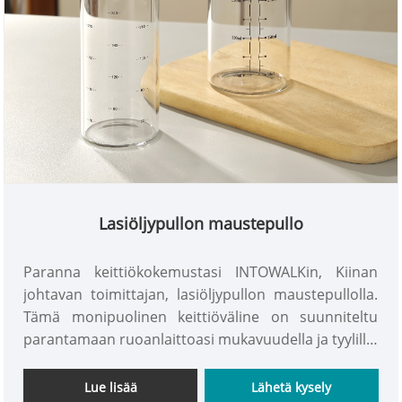
Lasiöljypullon maustepullo
Paranna keittiökokemustasi INTOWALKin, Kiinan
johtavan toimittajan, lasiöljypullon maustepullolla.
Tämä monipuolinen keittiöväline on suunniteltu
parantamaan ruoanlaittoasi mukavuudella ja tyylillä.
Tämä helppo puhdistaa ja turvallinen käyttö
ajatellen valmistettu maustepullo täyttää jokaisen
Lue lisää
Lähetä kysely