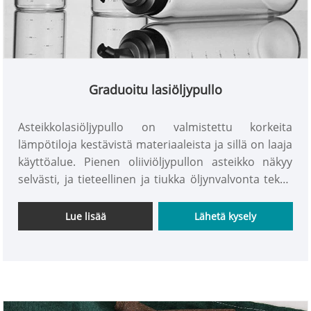
Graduoitu lasiöljypullo
Asteikkolasiöljypullo on valmistettu korkeita
lämpötiloja kestävistä materiaaleista ja sillä on laaja
käyttöalue. Pienen oliiviöljypullon asteikko näkyy
selvästi, ja tieteellinen ja tiukka öljynvalvonta tekee
keittiötyöstä mukavampaa, nopeampaa ja
helpompaa. Nykyaikaiset oliiviöljyn annostelijat
Lue lisää
Lähetä kysely
mahdollistavat helpon, hallitun kaatamisen ja
estävät sotkuiset roiskeet. Astianpesukoneen
kestävä helppoon puhdistamiseen. Push-tyyppinen
rakenne varmistaa tasaisen öljynpoiston ja voi
tehokkaasti estää hyönteisiä ja pölyä. Sitä on helppo