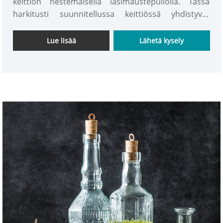
keittiön nestemäisellä lasimaustepullolla. Tässä
harkitusti suunnitellussa keittiössä yhdistyvät
toimivuus ja tyyli. Tämä maustepullo on helpon
kaatotarkkuuden ja tyylikkään ulkonäön ansiosta
Lue lisää
Lähetä kysely
enemmän kuin pelkkä astia; se on keittiösi ilme.
Luota INTOWALKiin, luotettavaan toimittajaan
Kiinasta, joka tarjoaa laatua ja innovaatioita
ruoanlaittokokemukseesi. Nosta kulinaarista
matkaasi lasiöljypullon maustepullolla – jossa
käytännöllisyys kohtaa eleganssin.
Yksi ateria ja yksi kasvis. Keittiössä ruoanlaitto on
välttämätöntä mausteilla. Sen on täytettävä helpon
puhdistuksen ja turvallisen käytön
perusvaatimukset. Vaa'an lisäyksen ansiosta se on
helppokäyttöinen ja helpompi puhdistaa.
INTOWALKin suunnittelema lasiöljypullomaustepullo
on hyvä esine keittiöön. Hyvä apulainen elämässä!