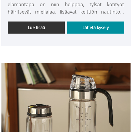
elämäntapa on niin helppoa, tylsät kotityöt
häiritsevät mielialaa, lisäävät keittiön nautintoa,
musiikkikappaletta tai jauha mausteet käsin,
elämästä nauttiminen alkaa keittiöstä! Grinder
Lue lisää
Lähetä kysely
lasinen maustepullo, INTOWALK-muotoilu, on oltava
hieno!