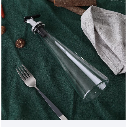
käyttää yhdellä kädellä, joten sinun ei enää tarvitse
olla kiireinen keittiössä ruoanlaiton aikana.
INTOWALK lasikotituotteiden sähköisen
kaupankäynnin alustan toimitusketju.