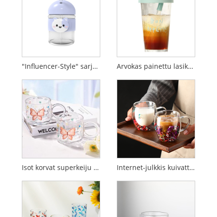
"Influencer-Style" sarjakuva lasivesikuppi oljilla lapsille (Instagram Aesthetic)
Arvokas painettu lasikuppi kannella ja pillillä
Isot korvat superkeiju perhonen lasikuppi
Internet-julkkis kuivattu kukka kaksikerroksinen lasivesikuppi