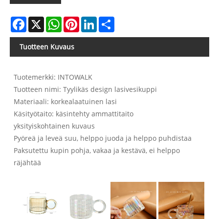
Facebook
X
WhatsApp
Pinterest
LinkedIn
Share
Tuotteen Kuvaus
Tuotemerkki: INTOWALK
Tuotteen nimi: Tyylikäs design lasivesikuppi
Materiaali: korkealaatuinen lasi
Käsityötaito: käsintehty ammattitaito
yksityiskohtainen kuvaus
Pyöreä ja leveä suu, helppo juoda ja helppo puhdistaa
Paksutettu kupin pohja, vakaa ja kestävä, ei helppo
räjähtää