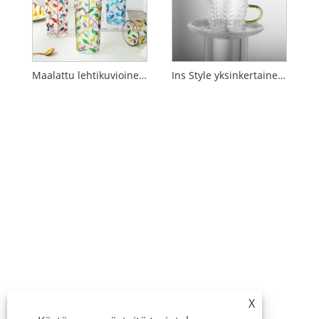
Maalattu lehtikuvioinen kristallilasi
Ins Style yksinkertainen lasivesikuppi
X