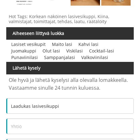
Hot Tags: Korkean näköinen lasivesikuppi, Kiina,
valmistajat, toimittajat, tehdas, laatu, räätälöity
Aiheeseen liittyvä luokka
Lasiset vesikupit
Maito lasi
Kahvi lasi
Juomakuppi
Olut lasi
Viskilasi
Cocktail-lasi
Punaviinilasi
Samppanjalasi
Valkoviinilasi
Lähetä kysely
Ole hyvä ja lähetä kyselysi alla olevalla lomakkeella.
Vastaamme sinulle 24 tunnin kuluessa.