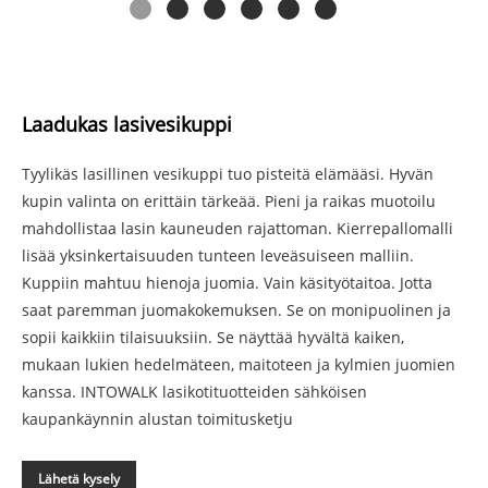
Laadukas lasivesikuppi
Tyylikäs lasillinen vesikuppi tuo pisteitä elämääsi. Hyvän
kupin valinta on erittäin tärkeää. Pieni ja raikas muotoilu
mahdollistaa lasin kauneuden rajattoman. Kierrepallomalli
lisää yksinkertaisuuden tunteen leveäsuiseen malliin.
Kuppiin mahtuu hienoja juomia. Vain käsityötaitoa. Jotta
saat paremman juomakokemuksen. Se on monipuolinen ja
sopii kaikkiin tilaisuuksiin. Se näyttää hyvältä kaiken,
mukaan lukien hedelmäteen, maitoteen ja kylmien juomien
kanssa. INTOWALK lasikotituotteiden sähköisen
kaupankäynnin alustan toimitusketju
Lähetä kysely