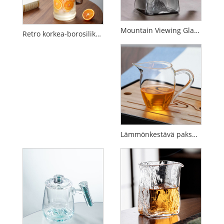
Mountain Viewing Glass Fair Cup
Retro korkea-borosilikaattilasimehu- ja teekannu
Lämmönkestävä paksunnettu lasi messukuppi