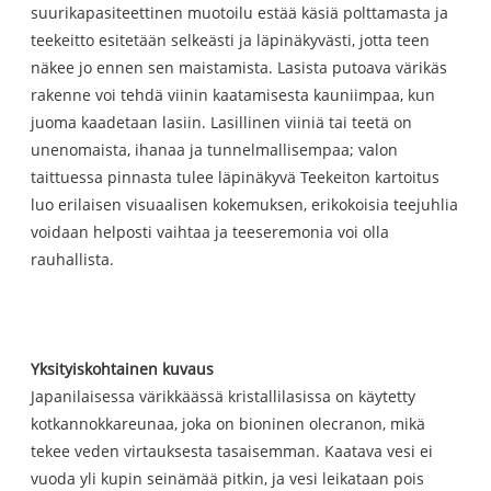
suurikapasiteettinen muotoilu estää käsiä polttamasta ja
teekeitto esitetään selkeästi ja läpinäkyvästi, jotta teen
näkee jo ennen sen maistamista. Lasista putoava värikäs
rakenne voi tehdä viinin kaatamisesta kauniimpaa, kun
juoma kaadetaan lasiin. Lasillinen viiniä tai teetä on
unenomaista, ihanaa ja tunnelmallisempaa; valon
taittuessa pinnasta tulee läpinäkyvä Teekeiton kartoitus
luo erilaisen visuaalisen kokemuksen, erikokoisia teejuhlia
voidaan helposti vaihtaa ja teeseremonia voi olla
rauhallista.
Yksityiskohtainen kuvaus
Japanilaisessa värikkäässä kristallilasissa on käytetty
kotkannokkareunaa, joka on bioninen olecranon, mikä
tekee veden virtauksesta tasaisemman. Kaatava vesi ei
vuoda yli kupin seinämää pitkin, ja vesi leikataan pois