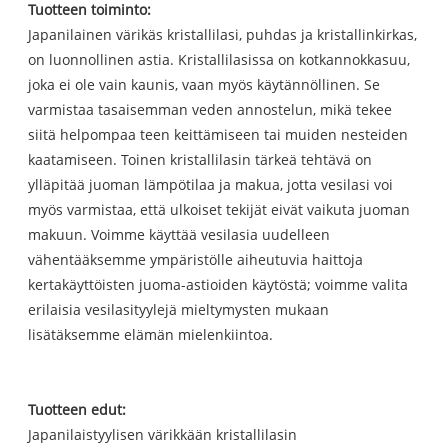
Tuotteen toiminto:
Japanilainen värikäs kristallilasi, puhdas ja kristallinkirkas,
on luonnollinen astia. Kristallilasissa on kotkannokkasuu,
joka ei ole vain kaunis, vaan myös käytännöllinen. Se
varmistaa tasaisemman veden annostelun, mikä tekee
siitä helpompaa teen keittämiseen tai muiden nesteiden
kaatamiseen. Toinen kristallilasin tärkeä tehtävä on
ylläpitää juoman lämpötilaa ja makua, jotta vesilasi voi
myös varmistaa, että ulkoiset tekijät eivät vaikuta juoman
makuun. Voimme käyttää vesilasia uudelleen
vähentääksemme ympäristölle aiheutuvia haittoja
kertakäyttöisten juoma-astioiden käytöstä; voimme valita
erilaisia ​​vesilasityylejä mieltymysten mukaan
lisätäksemme elämän mielenkiintoa.
Tuotteen edut:
Japanilaistyylisen värikkään kristallilasin