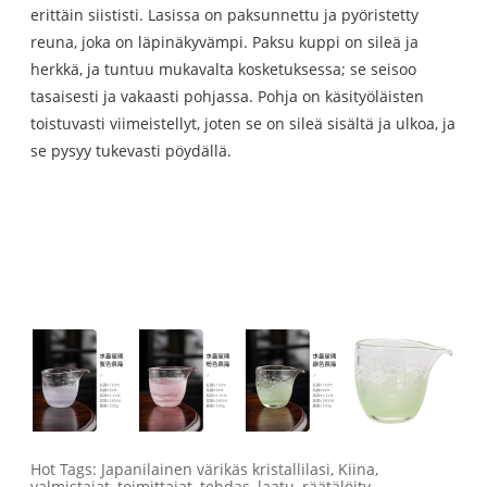
erittäin siististi. Lasissa on paksunnettu ja pyöristetty
reuna, joka on läpinäkyvämpi. Paksu kuppi on sileä ja
herkkä, ja tuntuu mukavalta kosketuksessa; se seisoo
tasaisesti ja vakaasti pohjassa. Pohja on käsityöläisten
toistuvasti viimeistellyt, joten se on sileä sisältä ja ulkoa, ja
se pysyy tukevasti pöydällä.
Hot Tags: Japanilainen värikäs kristallilasi, Kiina,
valmistajat, toimittajat, tehdas, laatu, räätälöity