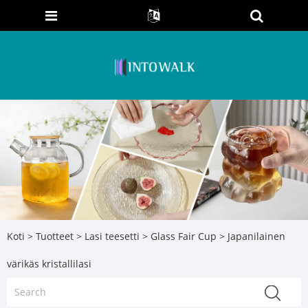
Koti
>
Tuotteet
>
Lasi teesetti
>
Glass Fair Cup
> Japanilainen
värikäs kristallilasi