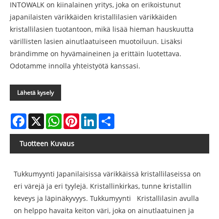
INTOWALK on kiinalainen yritys, joka on erikoistunut
japanilaisten värikkäiden kristallilasien värikkäiden
kristallilasien tuotantoon, mikä lisää hieman hauskuutta
värillisten lasien ainutlaatuiseen muotoiluun. Lisäksi
brändimme on hyvämaineinen ja erittäin luotettava.
Odotamme innolla yhteistyötä kanssasi.
Lähetä kysely
Facebook
X
WhatsApp
Pinterest
LinkedIn
Share
Tuotteen Kuvaus
Tukkumyynti Japanilaisissa värikkäissä kristallilaseissa on
eri värejä ja eri tyylejä. Kristallinkirkas, tunne kristallin
keveys ja läpinäkyvyys. Tukkumyynti Kristallilasin avulla
on helppo havaita keiton väri, joka on ainutlaatuinen ja