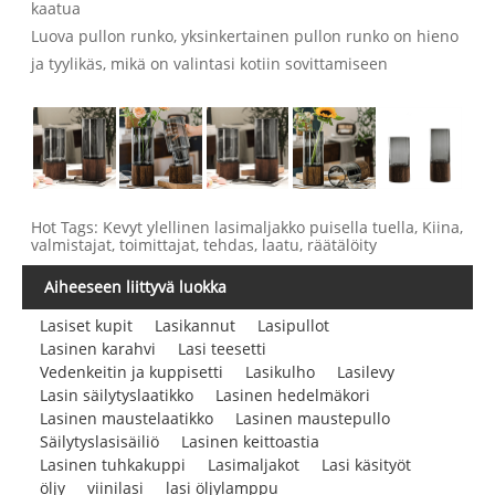
kaatua
Luova pullon runko, yksinkertainen pullon runko on hieno
ja tyylikäs, mikä on valintasi kotiin sovittamiseen
Hot Tags: Kevyt ylellinen lasimaljakko puisella tuella, Kiina,
valmistajat, toimittajat, tehdas, laatu, räätälöity
Aiheeseen liittyvä luokka
Lasiset kupit
Lasikannut
Lasipullot
Lasinen karahvi
Lasi teesetti
Vedenkeitin ja kuppisetti
Lasikulho
Lasilevy
Lasin säilytyslaatikko
Lasinen hedelmäkori
Lasinen maustelaatikko
Lasinen maustepullo
Säilytyslasisäiliö
Lasinen keittoastia
Lasinen tuhkakuppi
Lasimaljakot
Lasi käsityöt
öljy
viinilasi
lasi öljylamppu