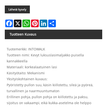
Lähetä kysely
Facebook
X
WhatsApp
Pinterest
LinkedIn
Share
Tuotteen Kuvaus
Tuotemerkki: INTOWALK
Tuotteen nimi: Kevyt luksuslasimaljakko puisella
kannakkeella
Materiaali: korkealaatuinen lasi
Käsityötaito: Mekanismi
Yksityiskohtainen kuvaus:
Pyöristetty pullon suu, käsin kiillotettu, sileä ja pyöreä,
turvallinen ja naarmuuntumaton
Erillinen pohja, pullon pohja on kiillotettu ja paksu,
sijoitus on vakaampi, eikä kukka-asetelma ole helppo