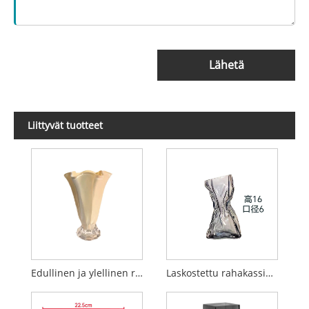
Lähetä
Liittyvät tuotteet
Edullinen ja ylellinen ranskalaistyylinen terälehtilasimaljakko
Laskostettu rahakassimaljakko