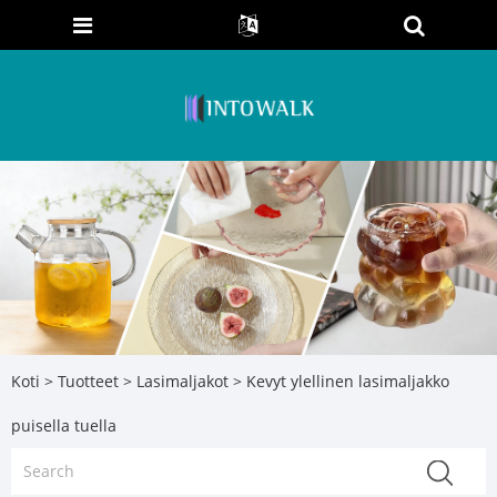
Koti
>
Tuotteet
>
Lasimaljakot
> Kevyt ylellinen lasimaljakko
puisella tuella