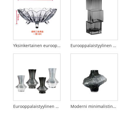
Yksinkertainen eurooppalaistyylinen kristallikaramelliteline
Eurooppalaistyylinen minimalistinen lasimaljakko, jossa on hienostunut, porrastettu muotoilu ja ripaus hillittyä ylellisyyttä.
Eurooppalaistyylinen yksinkertainen ja luova lasimaljakko
Moderni minimalistinen lasinen ruokapöytä ja käsintehty kukkamaljakko