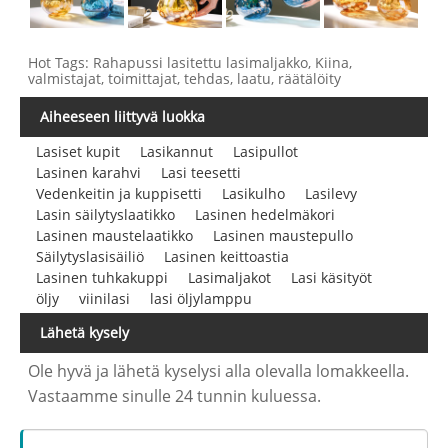
Hot Tags: Rahapussi lasitettu lasimaljakko, Kiina,
valmistajat, toimittajat, tehdas, laatu, räätälöity
Aiheeseen liittyvä luokka
Lasiset kupit
Lasikannut
Lasipullot
Lasinen karahvi
Lasi teesetti
Vedenkeitin ja kuppisetti
Lasikulho
Lasilevy
Lasin säilytyslaatikko
Lasinen hedelmäkori
Lasinen maustelaatikko
Lasinen maustepullo
Säilytyslasisäiliö
Lasinen keittoastia
Lasinen tuhkakuppi
Lasimaljakot
Lasi käsityöt
öljy
viinilasi
lasi öljylamppu
Lähetä kysely
Ole hyvä ja lähetä kyselysi alla olevalla lomakkeella.
Vastaamme sinulle 24 tunnin kuluessa.