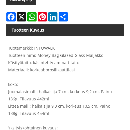
Facebook
X
WhatsApp
Pinterest
LinkedIn
Share
Tuotteen Kuvaus
Tuotemerkki: INTOWALK
Tuotteen nimi: Money Bag Glazed Glass Maljakko
Käsityötaito: käsintehty ammattitaito
Materiaali: korkeaborosilikaattilasi
koko:
Juomalasimalli: halkaisija 7 cm. korkeus 9,2 cm. Paino
136g. Tilavuus 442ml
Litteä malli: halkaisija 9,3 cm. korkeus 10,5 cm. Paino
188g. Tilavuus 454ml
Yksityiskohtainen kuvaus: