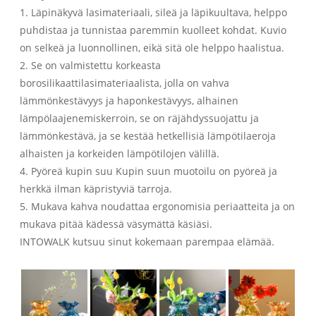
1. Läpinäkyvä lasimateriaali, sileä ja läpikuultava, helppo
puhdistaa ja tunnistaa paremmin kuolleet kohdat. Kuvio
on selkeä ja luonnollinen, eikä sitä ole helppo haalistua.
2. Se on valmistettu korkeasta
borosilikaattilasimateriaalista, jolla on vahva
lämmönkestävyys ja haponkestävyys, alhainen
lämpölaajenemiskerroin, se on räjähdyssuojattu ja
lämmönkestävä, ja se kestää hetkellisiä lämpötilaeroja
alhaisten ja korkeiden lämpötilojen välillä.
4. Pyöreä kupin suu Kupin suun muotoilu on pyöreä ja
herkkä ilman käpristyviä tarroja.
5. Mukava kahva noudattaa ergonomisia periaatteita ja on
mukava pitää kädessä väsymättä käsiäsi.
INTOWALK kutsuu sinut kokemaan parempaa elämää.