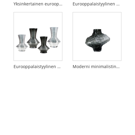
Yksinkertainen eurooppalaistyylinen kristallikaramelliteline
Eurooppalaistyylinen minimalistinen lasimaljakko, jossa on hienostunut, porrastettu muotoilu ja ripaus hillittyä ylellisyyttä.
Eurooppalaistyylinen yksinkertainen ja luova lasimaljakko
Moderni minimalistinen lasinen ruokapöytä ja käsintehty kukkamaljakko