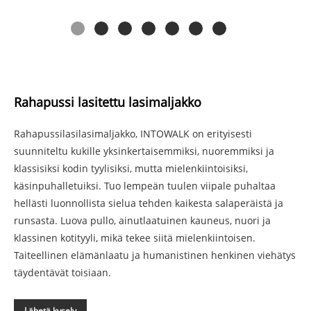
Rahapussi lasitettu lasimaljakko
Rahapussilasilasimaljakko, INTOWALK on erityisesti
suunniteltu kukille yksinkertaisemmiksi, nuoremmiksi ja
klassisiksi kodin tyylisiksi, mutta mielenkiintoisiksi,
käsinpuhalletuiksi. Tuo lempeän tuulen viipale puhaltaa
hellästi luonnollista sielua tehden kaikesta salaperäistä ja
runsasta. Luova pullo, ainutlaatuinen kauneus, nuori ja
klassinen kotityyli, mikä tekee siitä mielenkiintoisen.
Taiteellinen elämänlaatu ja humanistinen henkinen viehätys
täydentävät toisiaan.
Lähetä kysely