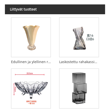
Liittyvät tuotteet
Edullinen ja ylellinen ranskalaistyylinen terälehtilasimaljakko
Laskostettu rahakassimaljakko