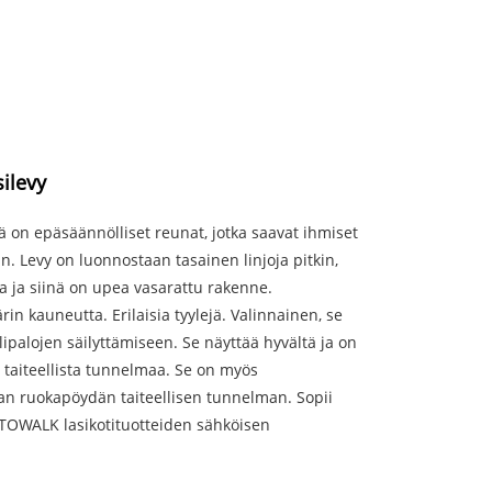
silevy
sä on epäsäännölliset reunat, jotka saavat ihmiset
Levy on luonnostaan ​​tasainen linjoja pitkin,
va ja siinä on upea vasarattu rakenne.
rin kauneutta. Erilaisia ​​tyylejä. Valinnainen, se
lipalojen säilyttämiseen. Se näyttää hyvältä ja on
taiteellista tunnelmaa. Se on myös
an ruokapöydän taiteellisen tunnelman. Sopii
 INTOWALK lasikotituotteiden sähköisen