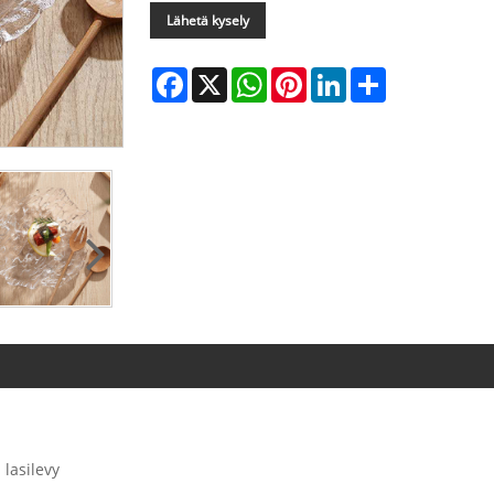
Lähetä kysely
Facebook
X
WhatsApp
Pinterest
LinkedIn
Share
 lasilevy