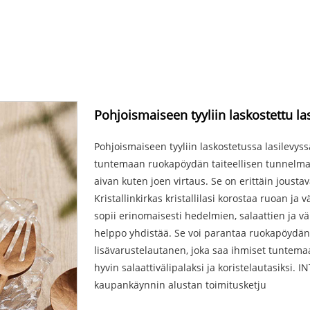
Pohjoismaiseen tyyliin laskostettu la
Pohjoismaiseen tyyliin laskostetussa lasilevys
tuntemaan ruokapöydän taiteellisen tunnelman. 
aivan kuten joen virtaus. Se on erittäin jousta
Kristallinkirkas kristallilasi korostaa ruoan ja vä
sopii erinomaisesti hedelmien, salaattien ja vä
helppo yhdistää. Se voi parantaa ruokapöydän 
lisävarustelautanen, joka saa ihmiset tuntema
hyvin salaattivälipalaksi ja koristelautasiksi.
kaupankäynnin alustan toimitusketju