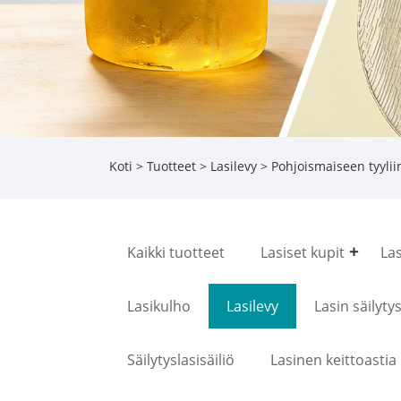
Koti
>
Tuotteet
>
Lasilevy
> Pohjoismaiseen tyyliin
Kaikki tuotteet
Lasiset kupit
La
Lasikulho
Lasilevy
Lasin säilyty
Säilytyslasisäiliö
Lasinen keittoastia