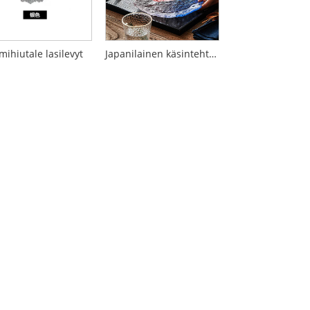
mihiutale lasilevyt
Japanilainen käsintehty jääkastelasilevy