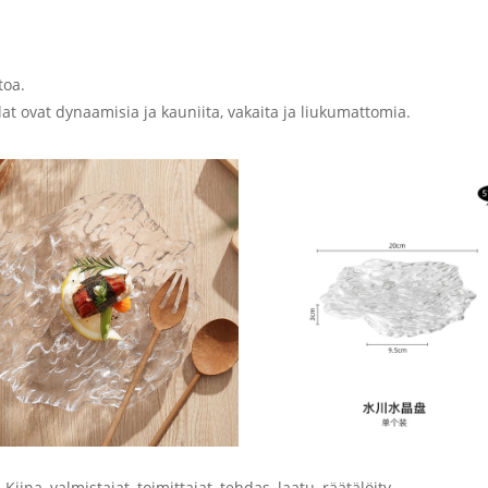
toa.
t ovat dynaamisia ja kauniita, vakaita ja liukumattomia.
Kiina, valmistajat, toimittajat, tehdas, laatu, räätälöity