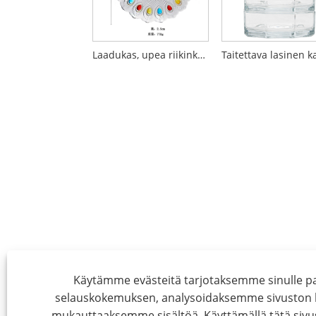
Laadukas, upea riikinkukkotyylinen lasinen hedelmäkulho
Käytämme evästeitä tarjotaksemme sinulle
selauskokemuksen, analysoidaksemme sivuston li
mukauttaaksemme sisältöä. Käyttämällä tätä sivu