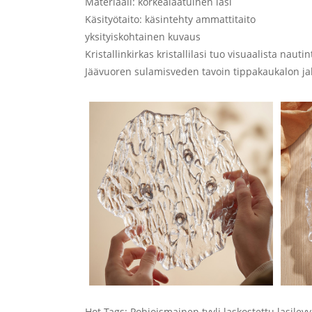
Materiaali: korkealaatuinen lasi
Käsityötaito: käsintehty ammattitaito
yksityiskohtainen kuvaus
Kristallinkirkas kristallilasi tuo visuaalista nautin
Jäävuoren sulamisveden tavoin tippakaukalon jala
Hot Tags: Pohjoismainen tyyli laskostettu lasilevy, 