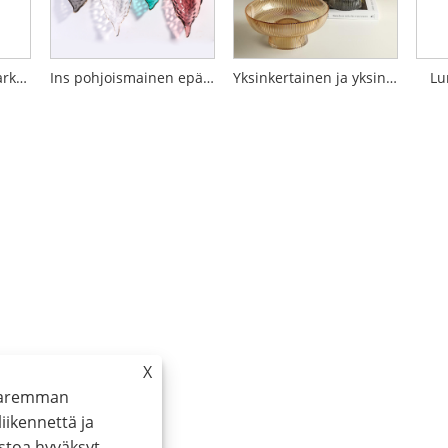
Taitettava lasinen karkkiastia kannella
Ins pohjoismainen epäsäännöllinen hernehedelmälasiala
Yksinkertainen ja yksinkertainen värillinen pystysuuntainen kuvio High-jalat lasi hedelmälevy
Lu
X
 paremman
ikennettä ja
stoa hyväksyt