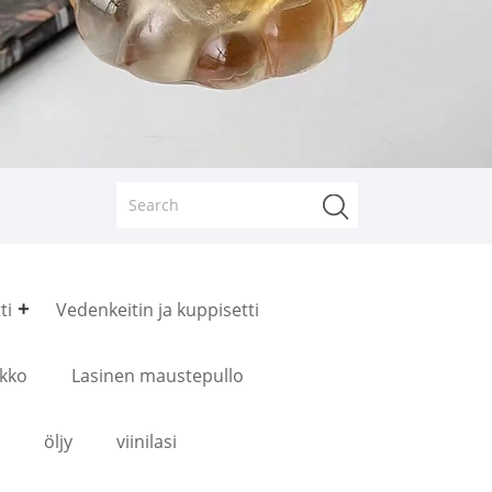
ti
Vedenkeitin ja kuppisetti
ikko
Lasinen maustepullo
öljy
viinilasi