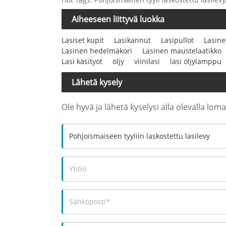
Aiheeseen liittyvä luokka
Lasiset kupit
Lasikannut
Lasipullot
Lasine
Lasinen hedelmäkori
Lasinen maustelaatikko
Lasi käsityöt
öljy
viinilasi
lasi öljylamppu
Lähetä kysely
Ole hyvä ja lähetä kyselysi alla olevalla lo