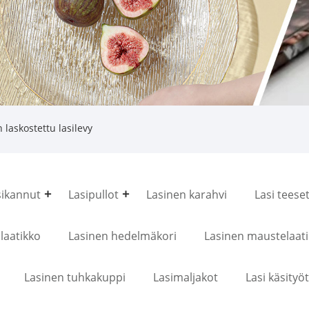
 laskostettu lasilevy
sikannut
Lasipullot
Lasinen karahvi
Lasi teeset
slaatikko
Lasinen hedelmäkori
Lasinen maustelaat
Lasinen tuhkakuppi
Lasimaljakot
Lasi käsityöt