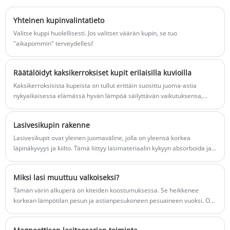
luonnollisia ja antavat sinulle siistin kodin
verkkoulkoinen ja loistaa auringossa
elämän.
korostaen älykkään tilan kauneutta.
Yhteinen kupinvalintatieto
vedenkeitin ja kuppisarja on valmistettu
Valitse kuppi huolellisesti. Jos valitset väärän kupin, se tuo
borosilikaattilasista, se ei räjähdä
"aikapommin" terveydellesi!
äkillisten lämpötilamuutosten takia, joten
voit käyttää sitä mielenrauhalla. Täplikäs
vasararakenne: Rakkautta
Räätälöidyt kaksikerroksiset kupit erilaisilla kuvioilla
ensisilmäyksellä, herkkä vasararakenne,
Kaksikerroksisista kupeista on tullut erittäin suosittu juoma-astia
vahva rakenne, utuinen estetiikka,
nykyaikaisessa elämässä hyvän lämpöä säilyttävän vaikutuksensa,
liukastumista estävä vaikutus, sekä
palovammoja ehkäisevän käyttömukavuuden ja ainutlaatuisen
toimiva että kaunis! INTOWALK
ulkonäön ansiosta. Nykyään markkinoilla olevat kaksikerroksiset kupit
lasikotituotteiden sähköisen
Lasivesikupin rakenne
ovat yhä monipuolisempia, ja niihin voidaan myös lisätä erilaisia ​​
kaupankäynnin alustan toimitusketju
kuvioita, värejä, kuppeja, tilavuuksia, teknisiä tietoja ja logoja
Lasivesikupit ovat yleinen juomaväline, jolla on yleensä korkea
asiakkaiden tarpeiden ja mieltymysten mukaan, jolloin ihmiset voivat
läpinäkyvyys ja kiilto. Tämä liittyy lasimateriaalin kykyyn absorboida ja
nauttia juomisen yksinkertaisesta kauneudesta onnellisemmin.
lähettää valoa, ja rakenne ja ominaisuudet esitetään, kun valo kulkee
kupin seinän läpi. Seuraavaksi tutkitaan lasivesikupin esittämää
Miksi lasi muuttuu valkoiseksi?
tekstuuria.
Tämän värin alkuperä on kiteiden koostumuksessa. Se heikkenee
korkean lämpötilan pesun ja astianpesukoneen pesuaineen vuoksi. On
olemassa suojaavia lasituotteita, jotka voivat auttaa vähentämään tai
poistamaan tätä vaikutusta.