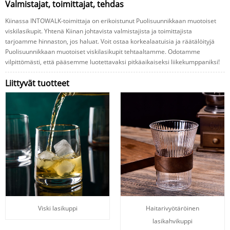
Valmistajat, toimittajat, tehdas
Kiinassa INTOWALK-toimittaja on erikoistunut Puolisuunnikkaan muotoiset
viskilasikupit. Yhtenä Kiinan johtavista valmistajista ja toimittajista
tarjoamme hinnaston, jos haluat. Voit ostaa korkealaatuisia ja räätälöityjä
Puolisuunnikkaan muotoiset viskilasikupit tehtaaltamme. Odotamme
vilpittömästi, että pääsemme luotettavaksi pitkäaikaiseksi liikekumppaniksi!
Liittyvät tuotteet
Viski lasikuppi
Haitarivyötäröinen
lasikahvikuppi