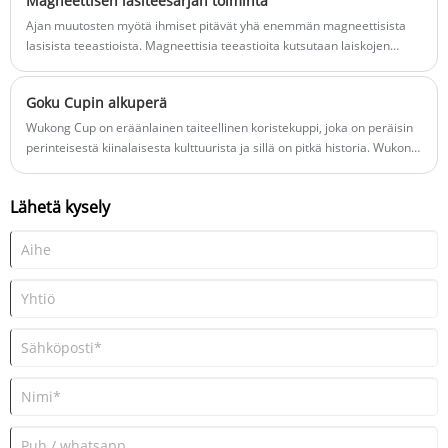
Magneettisen lasiteesarjan toiminta
Ajan muutosten myötä ihmiset pitävät yhä enemmän magneettisista
lasisista teeastioista. Magneettisia teeastioita kutsutaan laiskojen
teeastioiksi. Puhutaanpa magneettisten teeastioiden eduista.
Goku Cupin alkuperä
Wukong Cup on eräänlainen taiteellinen koristekuppi, joka on peräisin
perinteisestä kiinalaisesta kulttuurista ja sillä on pitkä historia. Wukong
Cup perustuu klassisen kiinalaisen romaanin "Matka länteen"
päähenkilö Sun Wukongiin, ja sillä on elävä kuva ja syvällinen merkitys.
Lähetä kysely
Haluan esitellä sinulle Wukong Cupin alkuperän. Sun Wukong, joka
tunnetaan myös lyhennettynä Wukongina, on yksi suosituimmista
hahmoista Journey to the West -elokuvassa, ja se tunnetaan nimellä
"Great Sage Equaling Heaven". Hän on älykäs, rohkea, peloton ja
kaikkivoipa, ja ihmiset rakastavat häntä syvästi. Legendan mukaan Sun
Wukong ei käyttänyt kuppia juoessaan vettä, joten Wukong-kupin
alkuperä syntyi luonnollisesti.