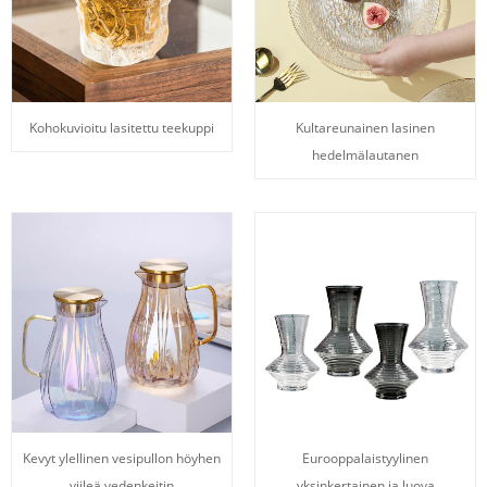
Kohokuvioitu lasitettu teekuppi
Kultareunainen lasinen
hedelmälautanen
Kevyt ylellinen vesipullon höyhen
Eurooppalaistyylinen
viileä vedenkeitin
yksinkertainen ja luova