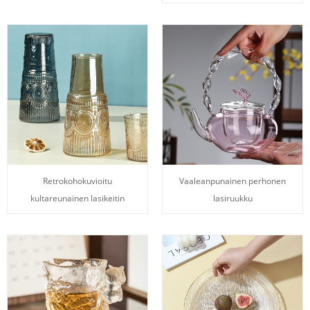
Retrokohokuvioitu
Vaaleanpunainen perhonen
kultareunainen lasikeitin
lasiruukku