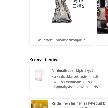
Laskostettu rahakassimaljakko
Kuumat tuotteet
Minimalistiset, läpinäkyvät,
korkealuokkaiset lasiviinilasit
Näissä minimalistisissa,
läpinäkyvissä lasiviinilaseissa on
ainutlaatuinen ja hienostunut
muotoilu. Yksinkertaisissa mutta
poikkeuksellisissa niissä on leveä
Raidallinen lasinen säilytyspurkki
pyöristetty reuna, kiiltävä pinta j