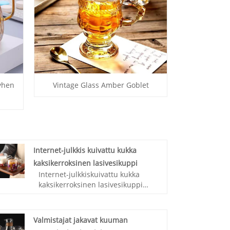
öyhen
Vintage Glass Amber Goblet
Internet-julkkis kuivattu kukka
kaksikerroksinen lasivesikuppi
Internet-julkkiskuivattu kukka
kaksikerroksinen lasivesikuppi
InTowalalk on kiinalainen yritys,
joka on erikoistunut
korkealaatuisten Internet-
Valmistajat jakavat kuuman
julkkiskuivattujen kukkivien