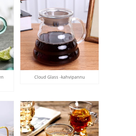
en
Cloud Glass -kahvipannu