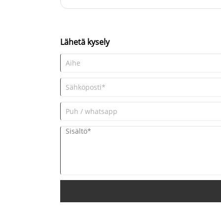
markkinoille, teknologiaa ja taloudellista tukea, v
Erinomainen välipalojen tai
liiketoiminnan kasvua ja saavuttamaan win-win-tilan
muiden elintarvikkeiden
kumppanin valinnan merkitys ja annetaan neuvoja 
säilyttämiseen tai pienten
tavaroiden järjestämiseen.
Lähetä kysely
INTOWALK lasikotituotteiden
sähköisen kaupankäynnin alusta
toimitusketju