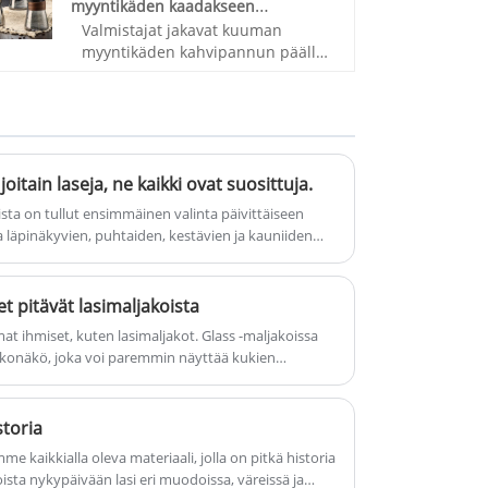
myyntikäden kaadakseen
kaksikerroksisten lasikuppien
Valmistajat jakavat kuuman
kahvipannun päälle
tuottamiseen. Uskomme, että
myyntikäden kahvipannun päälle.
esineillä on lämpötila. Kulman
Keitä helposti herkullista kahvia.
kunkin materiaalin törmäys tekee
Nauti rentouttavasta hetkestä
esineestä paitsi laadun, myös
käsin kaadettavan kahvin parissa.
lämpötilan. Se on ihmisten
Olet aina halunnut tehdä kahvia
pyrkimys ja tunne palaamisesta
kuin barista, ja vaikka se saattaa
luontoon. Tervetuloa kaikki pomot
tuntua oudolta, omaksi baristaksi
joitain laseja, ne kaikki ovat suosittuja.
tulemaan ostamaan
tuleminen ei ole niin vaikeaa.
sta on tullut ensimmäinen valinta päivittäiseen
Kahvivälinesarjalla voit valmistaa
a läpinäkyvien, puhtaiden, kestävien ja kauniiden
herkullisia lattea ja cappuccinoja
haluan suositella useita suosittuja laseja
kotona.
stavat syvästi tyylin, muotoilun ja käytännöllisen
 pitävät lasimaljakoista
t ihmiset, kuten lasimaljakot. Glass -maljakoissa
 ulkonäkö, joka voi paremmin näyttää kukien
et voivat arvostaa kukien herkkiä kauneutta
 tunnelmaa. Lasimaljakon läpinäkyvyys mahdollistaa
äyttämisen, houkutteleen ihmisten huomion ja
storia
piirin.
e kaikkialla oleva materiaali, jolla on pitkä historia
oista nykypäivään lasi eri muodoissa, väreissä ja