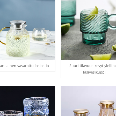
anilainen vasarattu lasiastia
Suuri tilavuus kevyt ylellin
lasivesikuppi