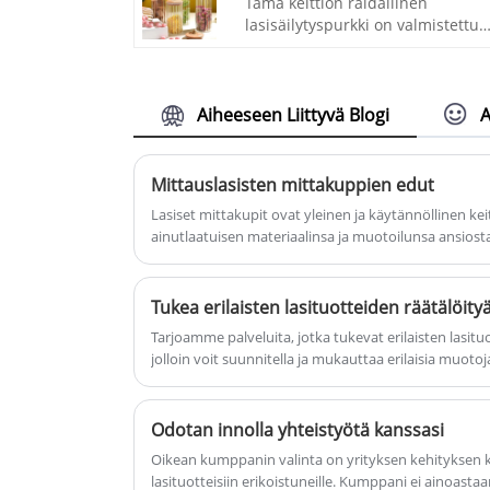
Tämä keittiön raidallinen
sileä, mukava tuntuma, josta tule
lasisäilytyspurkki on valmistettu
rakastamaan. Tervetuloa
korkeaborosilikaattisesta
ostoksille!
lämmönkestävästä lasista, ja siin
on bambukansi, jossa on
kuparivanne, joka suojaa
Aiheeseen Liittyvä Blogi
A
kosteudelta ja pölyltä. Tämä
keittiön lasipurkkisarja on kevyt j
kestävä, kestää korkeita ja matali
Mittauslasisten mittakuppien edut
lämpötiloja, vahvaa kestävyyttä ja
Lasiset mittakupit ovat yleinen ja käytännöllinen keit
kestävyyttä. Mikroaalto- ja
ainutlaatuisen materiaalinsa ja muotoilunsa ansiosta 
pakastin kestävä, loistava tapa
säilyttää ruokaa ja pitää ne
tuoreena. Raidat ja
Tukea erilaisten lasituotteiden räätälöityä
bambupäälliset tuovat keittiösi
sisustukseen tyylikkään ilmeen. 
Tarjoamme palveluita, jotka tukevat erilaisten lasituo
sopii erinomaisesti tarjoiluun
jolloin voit suunnitella ja mukauttaa erilaisia muotoja
juhlissa tai tapahtumissa. Kun
tarpeitasi ja mieltymyksiäsi. Olipa kyse tavallisista las
käytät, kaada vain ruoka ja sulje
erityisesti muotoisista lasisäiliöistä, voimme vastata 
bambukansi tiukasti. Kannessa o
mukauttamaan kuvilla, jolloin sinulla on ainutlaatuisi
Odotan innolla yhteistyötä kanssasi
turvallinen silikonitiiviste, joka
Oikean kumppanin valinta on yrityksen kehityksen ka
sulkee ilmatiiviisti maksimaalise
lasituotteisiin erikoistuneille. Kumppani ei ainoastaan
tuoreuden saavuttamiseksi.