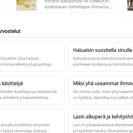
Korosta kattaustasi INTOWALKin,
t
Tuo rituaalin tunne jokapäiväiseen
luotettavan toimittajasi Kiinassa,
elämääsi – yritysten omistajat ovat
Tall Glass Fruit Bowlilla. Tässä
lämpimästi tervetulleita tekemään
ä
upeassa palassa yhdistyvät sekä
tilauksensa.
toiminnallisuus että estetiikka,
mikä tarjoaa ihanteellisen
rvostelut
esittelyn tuoreille hedelmillesi.
a
Tämä lasinen hedelmäkulho on
a
valmistettu tarkasti ja tyylikkäästi,
Haluaisin suositella sinulle 
ja se lisää ripauksen
tiöväline, joka tarjoaa
Nykyaikaisessa elämässä lasikupei
hienostuneisuutta jokaiseen
monia selkeitä etuja ja etuja.
juomiseen kodeissa ja toimistoiss
ruokailukokemukseen. Luota
ominaisuuksiensa ansiosta. Tänään 
INTOWALKiin jokaisen kappaleen
markkinoilla, joita kuluttajat raka
laatuun ja tyyliin.
suorituskyvyn suhteen.
 käsittelyä
Miksi yhä useammat ihmiset
Se
tteiden käsittelyä ja räätälöintiä,
On monia syitä, miksi yhä useamma
, eritelmiä ja kapasiteetteja
on tyylikäs, läpinäkyvä ja selkeä
ikupista, viinilasista, maljakista tai
kauneuden ja värin, jolloin ihmis
tarpeisiisi. Tervetuloa
intuitiivisemmin ja lisätä elämän
n
a lasituotteita.
myös kukkien kirkkaiden värien n
Lasin alkuperä ja kehityshi
luomalla tyylikkään ja tuoreen ilma
nnalta keskeistä, erityisesti
Lasi on jokapäiväisessä elämässämm
n
 ​​tarjoa resursseja, pääsyä
ja mystinen tausta. Muinaisista aj