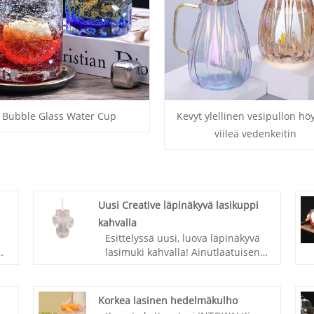
Bubble Glass Water Cup
Kevyt ylellinen vesipullon h
viileä vedenkeitin
Uusi Creative läpinäkyvä lasikuppi
kahvalla
Esittelyssä uusi, luova läpinäkyvä
lasimuki kahvalla! Ainutlaatuisen
mielikuvituksellisen muotoilun ja
sisäänrakennetun pillin ansiosta
,
tämä upeasti muotoiltu lasijuttu
Korkea lasinen hedelmäkulho
a
tarjoaa monipuolista toimivuutta.